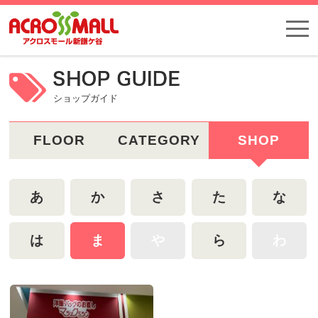
ショップガイド
FLOOR
CATEGORY
SHOP
あ
か
さ
た
な
は
ま
や
ら
わ